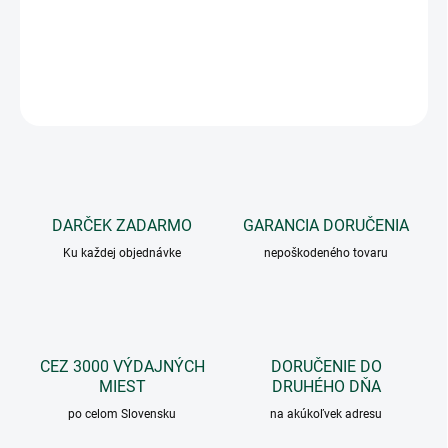
vnútorna jednotka
OPÝTAŤ SA
DARČEK ZADARMO
GARANCIA DORUČENIA
Ku každej objednávke
nepoškodeného tovaru
CEZ 3000 VÝDAJNÝCH
DORUČENIE DO
MIEST
DRUHÉHO DŇA
po celom Slovensku
na akúkoľvek adresu