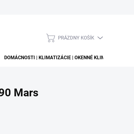
PRÁZDNY KOŠÍK
NÁKUPNÝ
KOŠÍK
DOMÁCNOSTI | KLIMATIZÁCIE | OKENNÉ KLIMATIZÁCIE
290 Mars