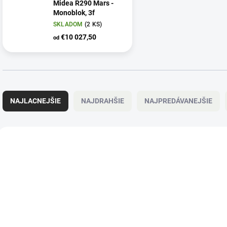
Midea R290 Mars -
Monoblok, 3f
SKLADOM
(2 KS)
€10 027,50
od
R
a
NAJLACNEJŠIE
NAJDRAHŠIE
NAJPREDÁVANEJŠIE
d
e
n
V
i
ý
421/26
e
p
p
i
r
s
o
p
d
r
u
o
k
d