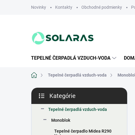
Prejsť
Novinky
Kontakty
Obchodné podmienky
P
na
obsah
TEPELNÉ ČERPADLÁ VZDUCH-VODA
DOMÁ
Domov
Tepelné čerpadlá vzduch-voda
Monoblo
B
Kategórie
o
Preskočiť
č
kategórie
n
Tepelné čerpadlá vzduch-voda
ý
Monoblok
p
a
Tepelné čerpadlo Midea R290