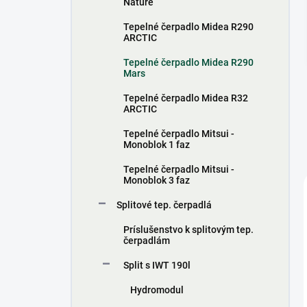
n
Nature
e
Tepelné čerpadlo Midea R290
l
ARCTIC
Tepelné čerpadlo Midea R290
Mars
Tepelné čerpadlo Midea R32
ARCTIC
Tepelné čerpadlo Mitsui -
Monoblok 1 faz
Tepelné čerpadlo Mitsui -
Monoblok 3 faz
Splitové tep. čerpadlá
Príslušenstvo k splitovým tep.
čerpadlám
Split s IWT 190l
Hydromodul