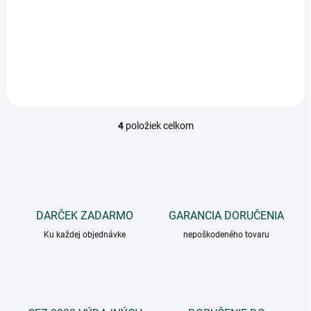
€362,91 bez DPH
€473,16 bez DPH
Detail
Detail
4
položiek celkom
O
v
l
á
d
a
c
DARČEK ZADARMO
GARANCIA DORUČENIA
i
Ku každej objednávke
e
nepoškodeného tovaru
p
r
v
k
y