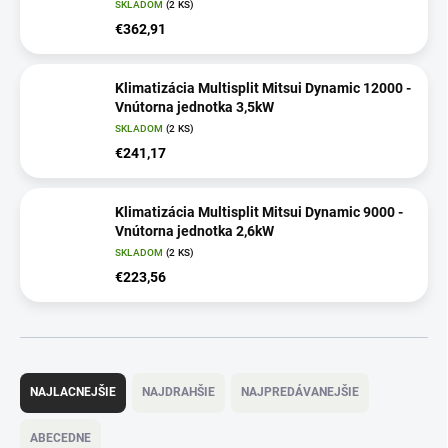
SKLADOM
(2 KS)
€362,91
Klimatizácia Multisplit Mitsui Dynamic 12000 -
Vnútorna jednotka 3,5kW
SKLADOM
(2 KS)
€241,17
Klimatizácia Multisplit Mitsui Dynamic 9000 -
Vnútorna jednotka 2,6kW
SKLADOM
(2 KS)
€223,56
R
a
NAJLACNEJŠIE
NAJDRAHŠIE
NAJPREDÁVANEJŠIE
d
e
ABECEDNE