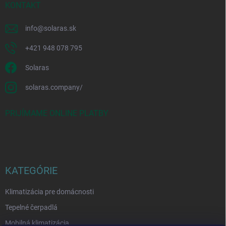
KONTAKT
info
@
solaras.sk
+421 948 078 795
Solaras
solaras.company/
PRIJÍMAME ONLINE PLATBY
KATEGÓRIE
Klimatizácia pre domácnosti
Tepelné čerpadlá
Mobilná klimatizácia