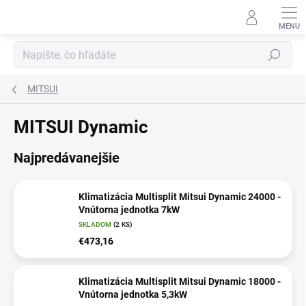
Prejsť
na
obsah
Hľadať
MITSUI
MITSUI Dynamic
Najpredávanejšie
Klimatizácia Multisplit Mitsui Dynamic 24000 -
Vnútorna jednotka 7kW
SKLADOM
(2 KS)
€473,16
Klimatizácia Multisplit Mitsui Dynamic 18000 -
Vnútorna jednotka 5,3kW