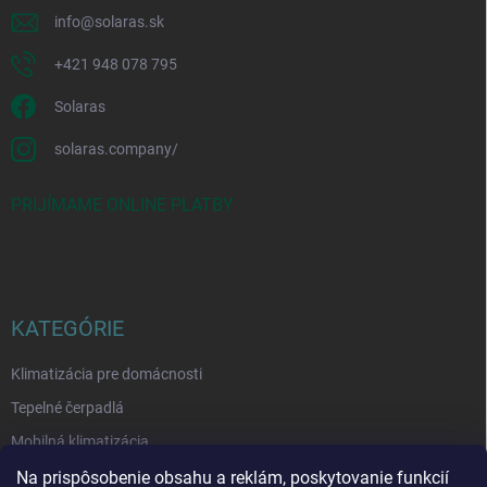
info
@
solaras.sk
+421 948 078 795
Solaras
solaras.company/
PRIJÍMAME ONLINE PLATBY
KATEGÓRIE
Klimatizácia pre domácnosti
Tepelné čerpadlá
Mobilná klimatizácia
Čističky vzduchu
Na prispôsobenie obsahu a reklám, poskytovanie funkcií