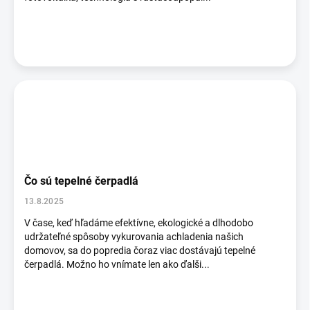
Čo sú tepelné čerpadlá
13.8.2025
V čase, keď hľadáme efektívne, ekologické a dlhodobo
udržateľné spôsoby vykurovania achladenia našich
domovov, sa do popredia čoraz viac dostávajú tepelné
čerpadlá. Možno ho vnímate len ako ďalši...