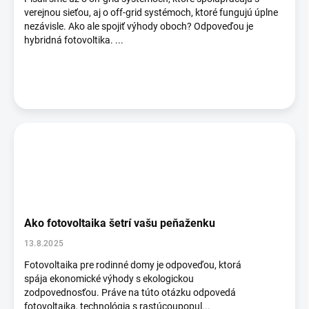
o
verejnou sieťou, aj o off-grid systémoch, ktoré fungujú úplne
v
nezávisle. Ako ale spojiť výhody oboch? Odpoveďou je
hybridná fotovoltika. ...
Ako fotovoltaika šetrí vašu peňaženku
13.8.2025
Fotovoltaika pre rodinné domy je odpoveďou, ktorá
spája ekonomické výhody s ekologickou
zodpovednosťou. Práve na túto otázku odpovedá
fotovoltaika, technológia s rastúcoupopul...