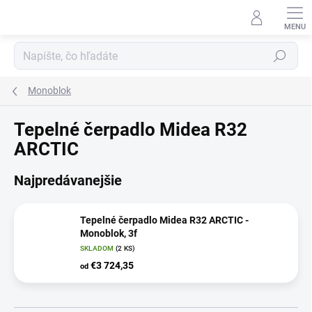
Prejsť
na
obsah
Hľadať
Monoblok
Tepelné čerpadlo Midea R32
ARCTIC
Najpredávanejšie
Tepelné čerpadlo Midea R32 ARCTIC -
Monoblok, 3f
SKLADOM
(2 KS)
€3 724,35
od