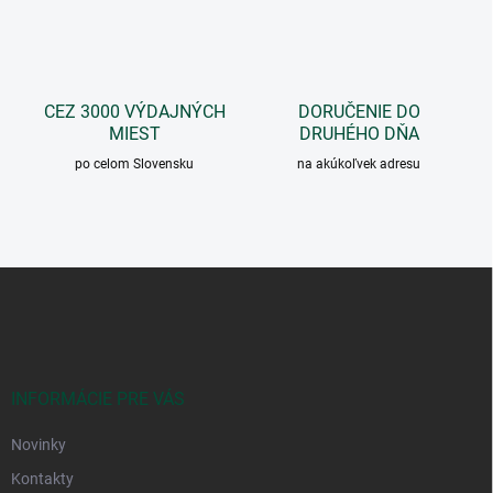
p
r
v
k
y
CEZ 3000 VÝDAJNÝCH
DORUČENIE DO
v
MIEST
DRUHÉHO DŇA
ý
p
po celom Slovensku
na akúkoľvek adresu
i
s
u
Z
á
p
ä
t
i
INFORMÁCIE PRE VÁS
e
Novinky
Kontakty