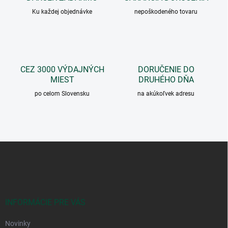
n
v
i
Ku každej objednávke
nepoškodeného tovaru
k
e
y
v
ý
p
i
CEZ 3000 VÝDAJNÝCH
DORUČENIE DO
s
MIEST
DRUHÉHO DŇA
u
po celom Slovensku
na akúkoľvek adresu
Z
á
p
ä
t
i
INFORMÁCIE PRE VÁS
e
Novinky