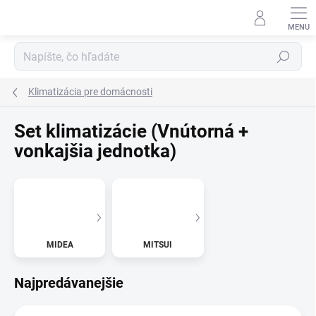
Prejsť
na
obsah
Hľadať
Klimatizácia pre domácnosti
Set klimatizácie (Vnútorná +
vonkajšia jednotka)
MIDEA
MITSUI
Najpredávanejšie