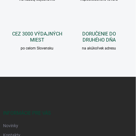
e
p
r
v
k
y
CEZ 3000 VÝDAJNÝCH
DORUČENIE DO
v
MIEST
DRUHÉHO DŇA
ý
p
po celom Slovensku
na akúkoľvek adresu
i
s
u
Z
á
p
ä
t
i
INFORMÁCIE PRE VÁS
e
Novinky
Kontakty