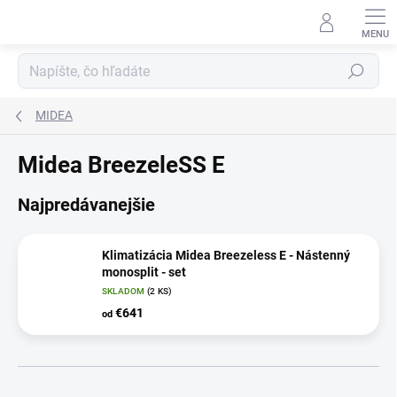
Prejsť
na
obsah
Hľadať
MIDEA
Midea BreezeleSS E
Najpredávanejšie
Klimatizácia Midea Breezeless E - Nástenný
monosplit - set
SKLADOM
(2 KS)
€641
od
R