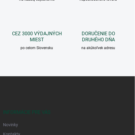
e
p
r
v
k
y
CEZ 3000 VÝDAJNÝCH
DORUČENIE DO
v
MIEST
DRUHÉHO DŇA
ý
p
po celom Slovensku
na akúkoľvek adresu
i
s
u
Z
á
p
ä
t
i
INFORMÁCIE PRE VÁS
e
Novinky
Kontakty