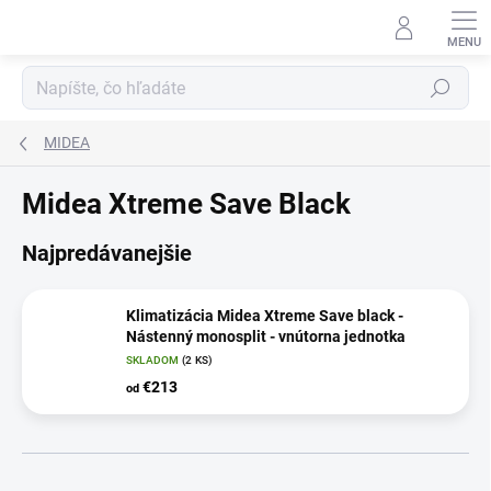
Prejsť
na
obsah
Hľadať
MIDEA
Midea Xtreme Save Black
Najpredávanejšie
Klimatizácia Midea Xtreme Save black -
Nástenný monosplit - vnútorna jednotka
SKLADOM
(2 KS)
€213
od
R