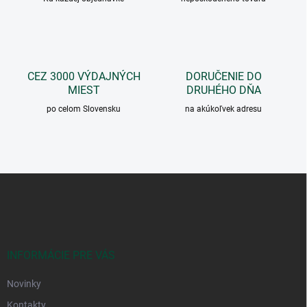
e
p
r
v
k
y
CEZ 3000 VÝDAJNÝCH
DORUČENIE DO
v
MIEST
DRUHÉHO DŇA
ý
p
po celom Slovensku
na akúkoľvek adresu
i
s
u
Z
á
p
ä
t
i
INFORMÁCIE PRE VÁS
e
Novinky
Kontakty