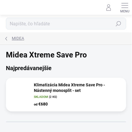
Prejsť
na
obsah
Hľadať
MIDEA
Midea Xtreme Save Pro
Najpredávanejšie
Klimatizácia Midea Xtreme Save Pro -
Nástenný monosplit - set
SKLADOM
(2 KS)
€680
od
R