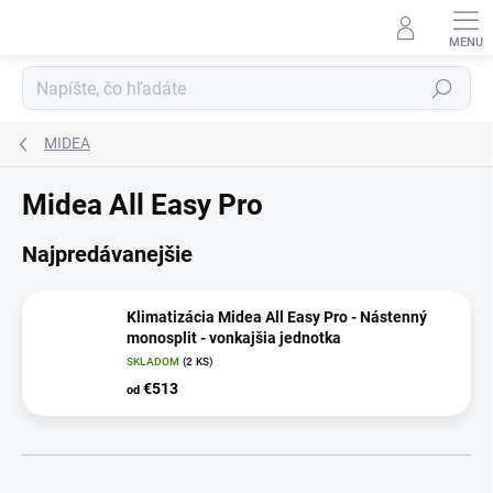
Prejsť
na
obsah
Hľadať
MIDEA
Midea All Easy Pro
Najpredávanejšie
Klimatizácia Midea All Easy Pro - Nástenný
monosplit - vonkajšia jednotka
SKLADOM
(2 KS)
€513
od
R