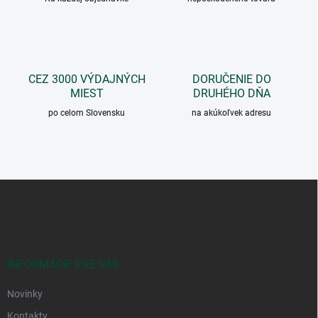
e
p
r
v
k
y
CEZ 3000 VÝDAJNÝCH
DORUČENIE DO
v
MIEST
DRUHÉHO DŇA
ý
p
po celom Slovensku
na akúkoľvek adresu
i
s
u
Z
á
p
ä
t
i
INFORMÁCIE PRE VÁS
e
Novinky
Kontakty