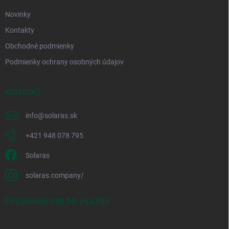
e
Novinky
Kontakty
Obchodné podmienky
Podmienky ochrany osobných údajov
KONTAKT
info
@
solaras.sk
+421 948 078 795
Solaras
solaras.company/
PRIJÍMAME ONLINE PLATBY