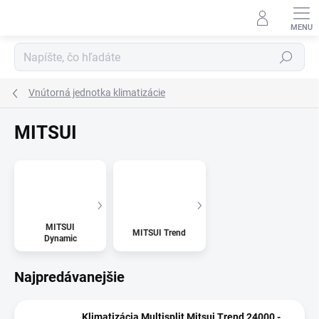
Prejsť
na
obsah
Hľadať
Vnútorná jednotka klimatizácie
MITSUI
MITSUI
MITSUI Trend
Dynamic
Najpredávanejšie
Klimatizácia Multisplit Mitsui Trend 24000 -