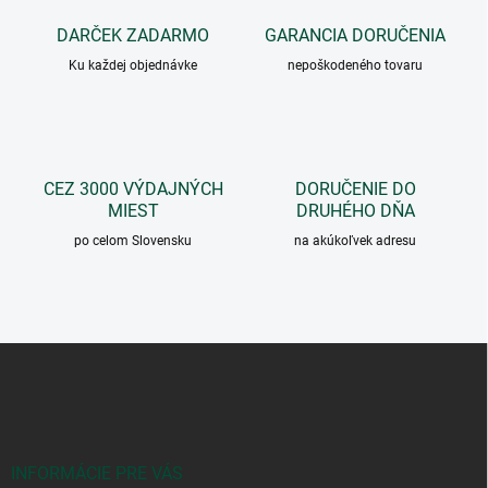
a
c
DARČEK ZADARMO
GARANCIA DORUČENIA
i
Ku každej objednávke
e
nepoškodeného tovaru
p
r
v
k
y
CEZ 3000 VÝDAJNÝCH
DORUČENIE DO
v
MIEST
DRUHÉHO DŇA
ý
p
po celom Slovensku
na akúkoľvek adresu
i
s
u
Z
á
p
ä
t
i
INFORMÁCIE PRE VÁS