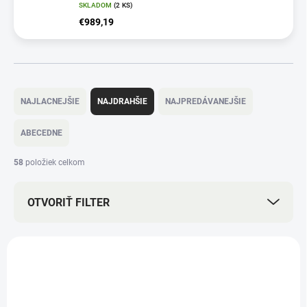
SKLADOM
(2 KS)
€989,19
R
a
NAJLACNEJŠIE
NAJDRAHŠIE
NAJPREDÁVANEJŠIE
d
e
ABECEDNE
n
i
58
položiek celkom
e
p
OTVORIŤ FILTER
r
o
d
V
u
ý
k
p
t
i
o
s