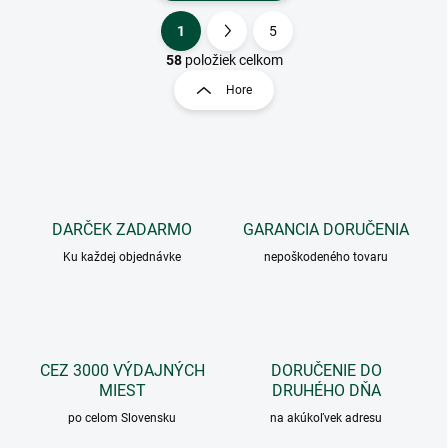
1
5
O
S
v
t
58
položiek celkom
l
r
Hore
á
á
d
n
a
k
c
o
i
e
v
p
a
r
DARČEK ZADARMO
GARANCIA DORUČENIA
n
v
i
Ku každej objednávke
nepoškodeného tovaru
k
e
y
v
ý
p
i
CEZ 3000 VÝDAJNÝCH
DORUČENIE DO
s
MIEST
DRUHÉHO DŇA
u
po celom Slovensku
na akúkoľvek adresu