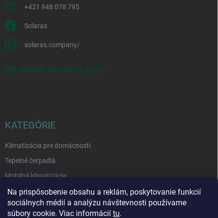
+421 948 078 795
Solaras
solaras.company/
PRIJÍMAME ONLINE PLATBY
KATEGÓRIE
Klimatizácia pre domácnosti
Tepelné čerpadlá
Mobilná klimatizácia
Čističky vzduchu
Na prispôsobenie obsahu a reklám, poskytovanie funkcií
sociálnych médií a analýzu návštevnosti používame
Odvlhčovače
súbory cookie. Viac informácií
tu
.