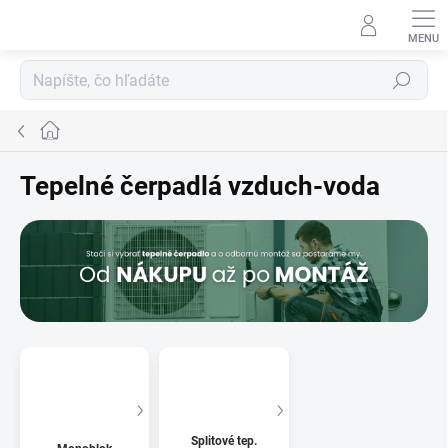
Prejsť
na
obsah
Hľadať
Domov
Tepelné čerpadlá vzduch-voda
Splitové tep.