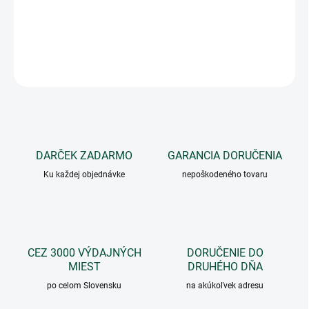
vonkajšia jednotka
OPÝTAŤ SA
DARČEK ZADARMO
GARANCIA DORUČENIA
Ku každej objednávke
nepoškodeného tovaru
CEZ 3000 VÝDAJNÝCH
DORUČENIE DO
MIEST
DRUHÉHO DŇA
po celom Slovensku
na akúkoľvek adresu