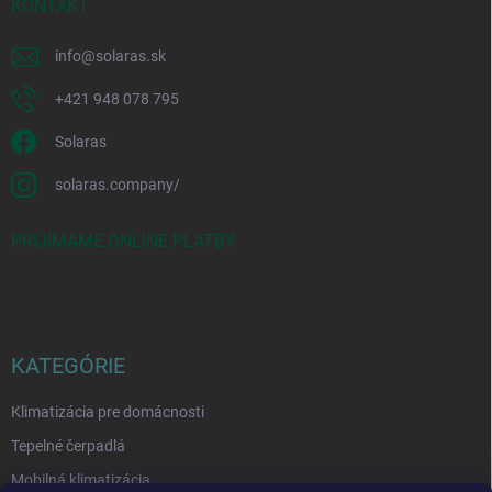
KONTAKT
info
@
solaras.sk
+421 948 078 795
Solaras
solaras.company/
PRIJÍMAME ONLINE PLATBY
KATEGÓRIE
Klimatizácia pre domácnosti
Tepelné čerpadlá
Mobilná klimatizácia