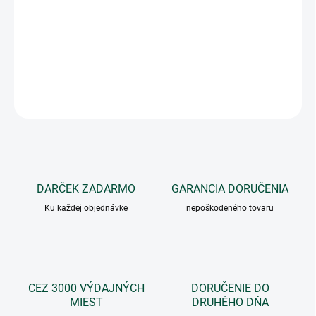
VARIANT
−
+
Pridať do košíka
OPÝTAŤ SA
DARČEK ZADARMO
GARANCIA DORUČENIA
Ku každej objednávke
nepoškodeného tovaru
CEZ 3000 VÝDAJNÝCH
DORUČENIE DO
MIEST
DRUHÉHO DŇA