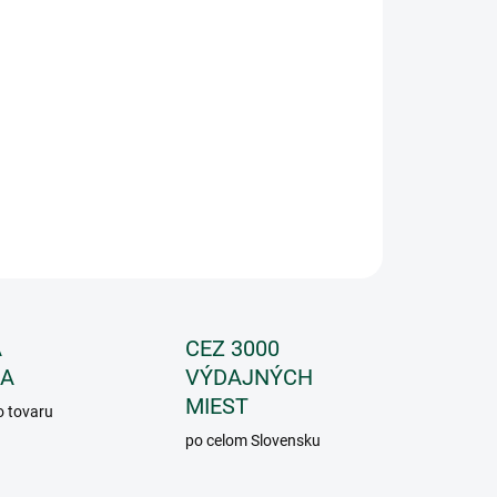
:
IANT
−
+
Pridať do košíka
OPÝTAŤ SA
A
CEZ 3000
IA
VÝDAJNÝCH
MIEST
 tovaru
po celom Slovensku