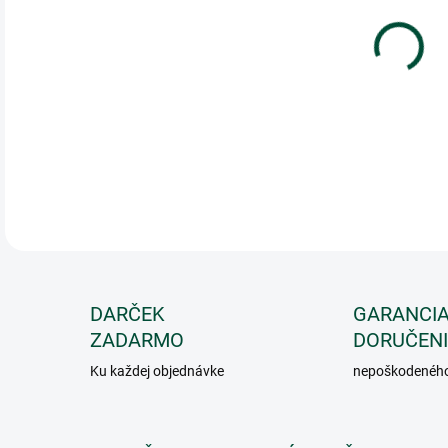
cena
VAR
DARČEK
GARANCI
ZADARMO
DORUČEN
Ku každej objednávke
nepoškodeného