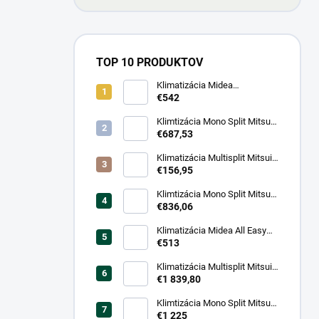
TOP 10 PRODUKTOV
Klimatizácia Midea
BreezeleSS+ - Nástenný
€542
monosplit - vonkajšia
jednotka
Klimtizácia Mono Split Mitsui
Dynamic - Set 3,5kW
€687,53
Klimatizácia Multisplit Mitsui
Trend 12000 - Vnútorna
€156,95
jednotka 3,5kW
Klimtizácia Mono Split Mitsui
Trend - Set 5,3kW
€836,06
Klimatizácia Midea All Easy
Pro - Nástenný monosplit -
€513
vonkajšia jednotka
Klimatizácia Multisplit Mitsui
Quadri - Vonkajšia jednotka
€1 839,80
11kW
Klimtizácia Mono Split Mitsui
Trend - Set 7kW
€1 225