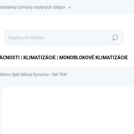
odmienky ochrany osobných údajov
Hľadať
CNOSTI | KLIMATIZÁCIE | MONOBLOKOVÉ KLIMATIZÁCIE
 Mono Split Mitsui Dynamic - Set 7kW
Neohodnotené
Podrobnosti hodnotenia
€1
Jedn
SK