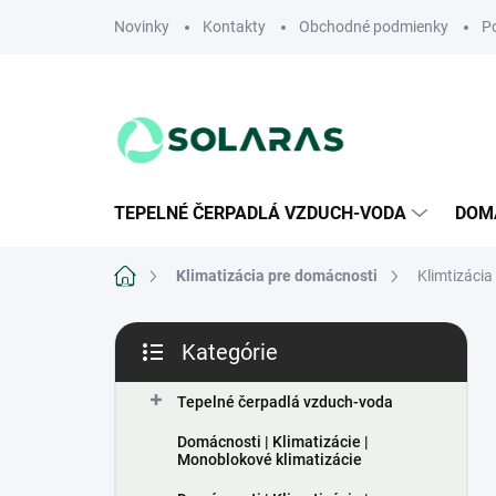
Prejsť
Novinky
Kontakty
Obchodné podmienky
P
na
obsah
TEPELNÉ ČERPADLÁ VZDUCH-VODA
DOMÁ
Domov
Klimatizácia pre domácnosti
Klimtizácia
B
Kategórie
o
Preskočiť
č
kategórie
n
Tepelné čerpadlá vzduch-voda
ý
Domácnosti | Klimatizácie |
p
Monoblokové klimatizácie
a