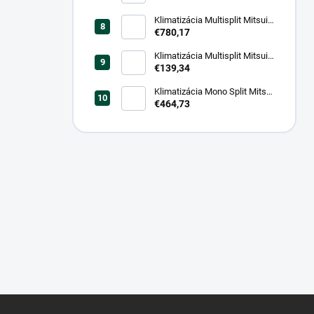
Klimatizácia Multisplit Mitsui
Dual - Vonkajšia jednotka
€780,17
5,3kW
Klimatizácia Multisplit Mitsui
Trend 9000 - Vnútorna
€139,34
jednotka 2,6kW
Klimatizácia Mono Split Mitsui
Trend - Set 2,6kW
€464,73
Z