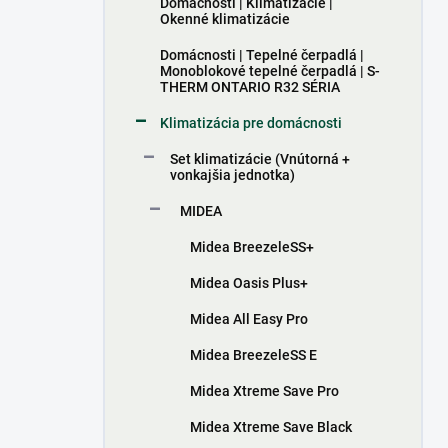
n
Domácnosti | Klimatizácie |
Okenné klimatizácie
e
l
Domácnosti | Tepelné čerpadlá |
Monoblokové tepelné čerpadlá | S-
THERM ONTARIO R32 SÉRIA
Klimatizácia pre domácnosti
Set klimatizácie (Vnútorná +
vonkajšia jednotka)
MIDEA
Midea BreezeleSS+
Midea Oasis Plus+
Midea All Easy Pro
Midea BreezeleSS E
Midea Xtreme Save Pro
Midea Xtreme Save Black