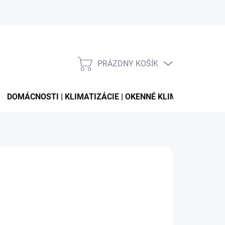
PRÁZDNY KOŠÍK
NÁKUPNÝ
KOŠÍK
DOMÁCNOSTI | KLIMATIZÁCIE | OKENNÉ KLIMATIZÁCIE
 346,73
otková
LADOM
(2 KS)