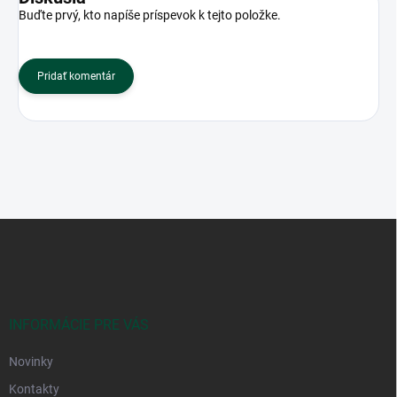
Buďte prvý, kto napíše príspevok k tejto položke.
Pridať komentár
Z
á
p
ä
t
i
INFORMÁCIE PRE VÁS
e
Novinky
Kontakty