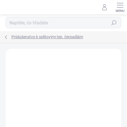
Prejsť
na
obsah
Hľadať
Príslušenstvo k splitovým tep. čerpadlám
Neohodnotené
Podrobnosti hodnotenia