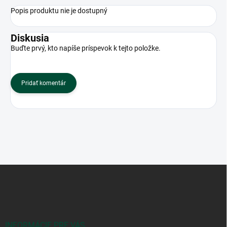
Popis produktu nie je dostupný
Diskusia
Buďte prvý, kto napíše príspevok k tejto položke.
Pridať komentár
Z
á
p
ä
t
i
INFORMÁCIE PRE VÁS