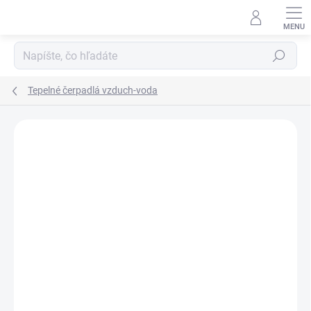
Prejsť
na
obsah
Hľadať
Tepelné čerpadlá vzduch-voda
Neohodnotené
Podrobnosti hodnotenia