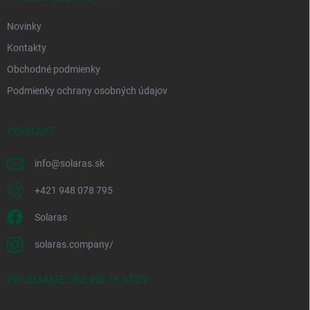
e
Novinky
Kontakty
Obchodné podmienky
Podmienky ochrany osobných údajov
KONTAKT
info
@
solaras.sk
+421 948 078 795
Solaras
solaras.company/
PRIJÍMAME ONLINE PLATBY