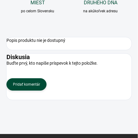
MIEST
DRUHÉHO DŇA
po celom Slovensku
na akúkoľvek adresu
Popis produktu nie je dostupný
Diskusia
Buďte prvý, kto napíše príspevok k tejto položke.
Pridať komentár
Z