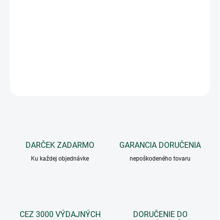
cena:
VARIANT
−
+
Pridať do košíka
OPÝTAŤ SA
DARČEK ZADARMO
GARANCIA DORUČENIA
Ku každej objednávke
nepoškodeného tovaru
CEZ 3000 VÝDAJNÝCH
DORUČENIE DO