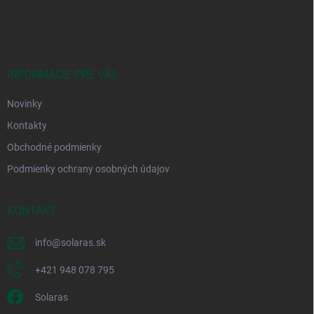
á
p
ä
t
i
INFORMÁCIE PRE VÁS
e
Novinky
Kontakty
Obchodné podmienky
Podmienky ochrany osobných údajov
KONTAKT
info
@
solaras.sk
+421 948 078 795
Solaras