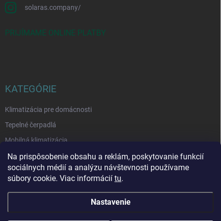
solaras.company/
PRIJÍMAME ONLINE PLATBY
KATEGÓRIE
Klimatizácia pre domácnosti
Tepelné čerpadlá
Mobilná klimatizácia
Čističky vzduchu
Na prispôsobenie obsahu a reklám, poskytovanie funkcií
sociálnych médií a analýzu návštevnosti používame
Odvlhčovače
súbory cookie. Viac informácií
tu
.
Nastavenie