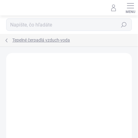
Prejsť
na
obsah
Hľadať
Tepelné čerpadlá vzduch-voda
Neohodnotené
Podrobnosti hodnotenia