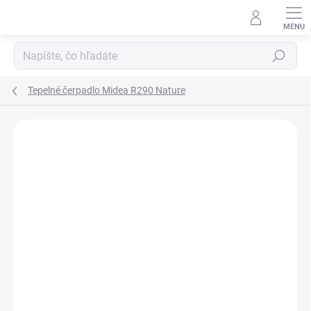
Prejsť
na
obsah
Hľadať
Tepelné čerpadlo Midea R290 Nature
Neohodnotené
Podrobnosti hodnotenia