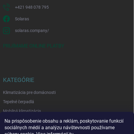
+421 948 078 795
Solaras
solaras.company/
PRIJÍMAME ONLINE PLATBY
KATEGÓRIE
Klimatizácia pre domácnosti
Tepelné čerpadlá
Mobilná klimatizácia
Čističky vzduchu
Na prispôsobenie obsahu a reklám, poskytovanie funkcií
sociálnych médií a analýzu návštevnosti používame
Odvlhčovače